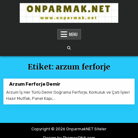
Skip to content
ONPARMAKNET SITELER
MENU
Etiket:
arzum ferforje
Arzum Ferforje Demir
Arzum İş Her Türlü Demir Doğrama Ferforje, Korkuluk ve Çatı İşleri
Hazır Mutfak, Panel Kapı,…
Copyright © 2026 OnparmakNET Siteler
Design by ThemesDNA.com