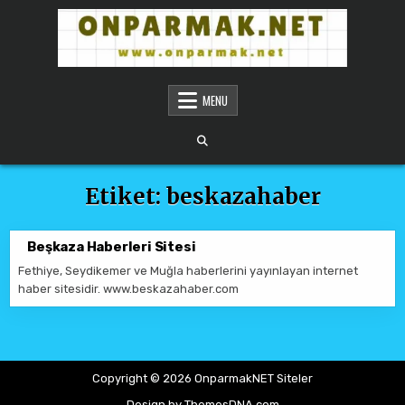
Skip to content
ONPARMAKNET SITELER
MENU
Etiket:
beskazahaber
Beşkaza Haberleri Sitesi
Fethiye, Seydikemer ve Muğla haberlerini yayınlayan internet
haber sitesidir. www.beskazahaber.com
Copyright © 2026 OnparmakNET Siteler
Design by ThemesDNA.com