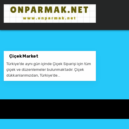
Skip to content
ONPARMAKNET SITELER
Çiçek Market
Türkiye’de aynı gün içinde Çiçek Siparişi için tüm
çiçek ve düzenlemeler bulunmaktadır. Çiçek
dükkanlarımızdan, Türkiye’de…