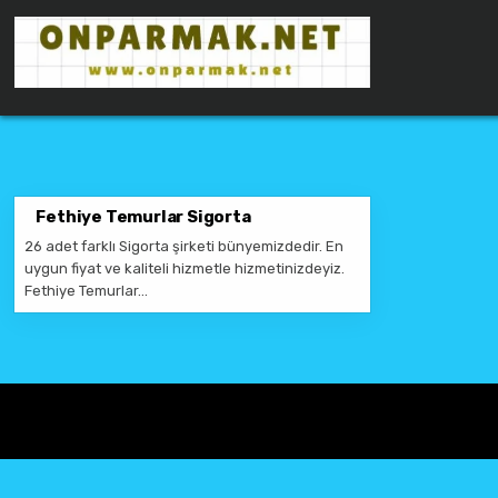
Skip to content
ONPARMAKNET SITELER
Fethiye Temurlar Sigorta
26 adet farklı Sigorta şirketi bünyemizdedir. En
uygun fiyat ve kaliteli hizmetle hizmetinizdeyiz.
Fethiye Temurlar…