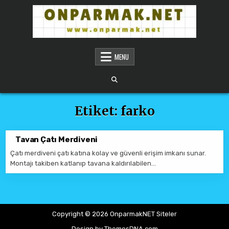
Skip to content
ONPARMAKNET SITELER
MENU
Etiket:
farko
Tavan Çatı Merdiveni
Çatı merdiveni çatı katına kolay ve güvenli erişim imkanı sunar.
Montajı takiben katlanıp tavana kaldırılabilen…
Copyright © 2026 OnparmakNET Siteler
Design by ThemesDNA.com