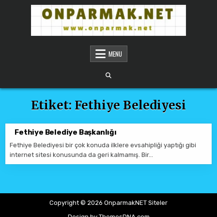
Skip to content
ONPARMAKNET SITELER
MENU
Etiket:
Fethiye Belediyesi
Fethiye Belediye Başkanlığı
Fethiye Belediyesi bir çok konuda ilklere evsahipliği yaptığı gibi
internet sitesi konusunda da geri kalmamış. Bir…
Copyright © 2026 OnparmakNET Siteler
Design by ThemesDNA.com