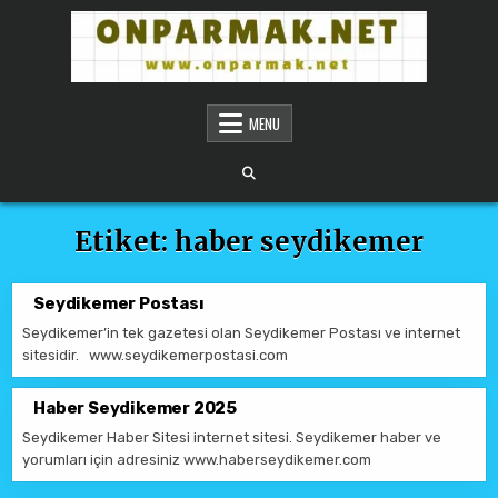
Skip to content
ONPARMAKNET SITELER
MENU
Etiket:
haber seydikemer
Seydikemer Postası
Seydikemer’in tek gazetesi olan Seydikemer Postası ve internet
sitesidir. www.seydikemerpostasi.com
Haber Seydikemer 2025
Seydikemer Haber Sitesi internet sitesi. Seydikemer haber ve
yorumları için adresiniz www.haberseydikemer.com