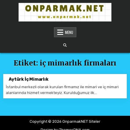
Skip to content
ONPARMAKNET SITELER
MENU
Etiket:
iç mimarlık firmaları
Aytürk İç Mimarlık
İstanbul merkezli olarak kurulan firmamız ile mimari ve iç mimari
alanlarında hizmet vermekteyiz. Kurulduğumuz ilk…
Copyright © 2026 OnparmakNET Siteler
Design by ThemesDNA.com