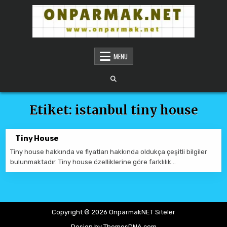
Skip to content
ONPARMAKNET SITELER
MENU
Etiket:
istanbul tiny house
Tiny House
Tiny house hakkında ve fiyatları hakkında oldukça çeşitli bilgiler
bulunmaktadır. Tiny house özelliklerine göre farklılık…
Copyright © 2026 OnparmakNET Siteler
Design by ThemesDNA.com