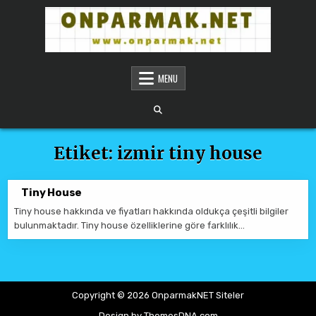
Skip to content
ONPARMAKNET SITELER
MENU
Etiket:
izmir tiny house
Tiny House
Tiny house hakkında ve fiyatları hakkında oldukça çeşitli bilgiler
bulunmaktadır. Tiny house özelliklerine göre farklılık…
Copyright © 2026 OnparmakNET Siteler
Design by ThemesDNA.com