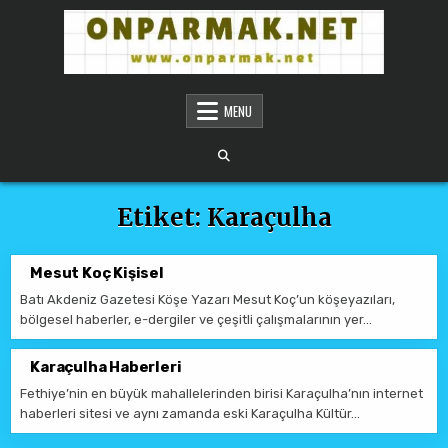
Skip to content
ONPARMAKNET SITELER
MENU
Etiket:
Karaçulha
Mesut Koç Kişisel
Batı Akdeniz Gazetesi Köşe Yazarı Mesut Koç’un köşeyazıları,
bölgesel haberler, e-dergiler ve çeşitli çalışmalarının yer…
Karaçulha Haberleri
Fethiye’nin en büyük mahallelerinden birisi Karaçulha’nın internet
haberleri sitesi ve aynı zamanda eski Karaçulha Kültür…