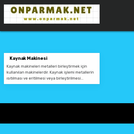
Skip to content
ONPARMAKNET SITELER
Kaynak Makinesi
Kaynak makineleri metalleri birleştirmek için
kullanılan makinelerdir. Kaynak işlemi metallerin
ısıtılması ve eritilmesi veya birleştirilmesi…