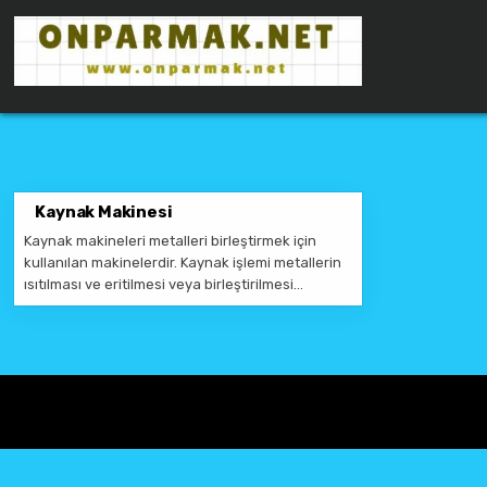
Skip to content
ONPARMAKNET SITELER
Kaynak Makinesi
Kaynak makineleri metalleri birleştirmek için
kullanılan makinelerdir. Kaynak işlemi metallerin
ısıtılması ve eritilmesi veya birleştirilmesi…