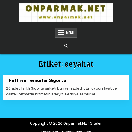
Skip to content
ONPARMAKNET SITELER
MENU
Etiket:
seyahat
Fethiye Temurlar Sigorta
26 adet farklı Sigorta şirketi bünyemizdedir. En uygun fiyat ve
kaliteli hizmetle hizmetinizdeyiz. Fethiye Temurlar…
Copyright © 2026 OnparmakNET Siteler
Design by ThemesDNA.com