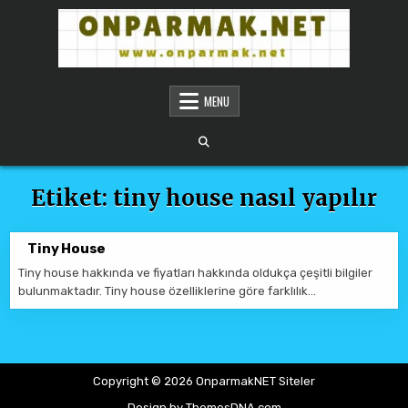
Skip to content
ONPARMAKNET SITELER
MENU
Etiket:
tiny house nasıl yapılır
Tiny House
Tiny house hakkında ve fiyatları hakkında oldukça çeşitli bilgiler
bulunmaktadır. Tiny house özelliklerine göre farklılık…
Copyright © 2026 OnparmakNET Siteler
Design by ThemesDNA.com