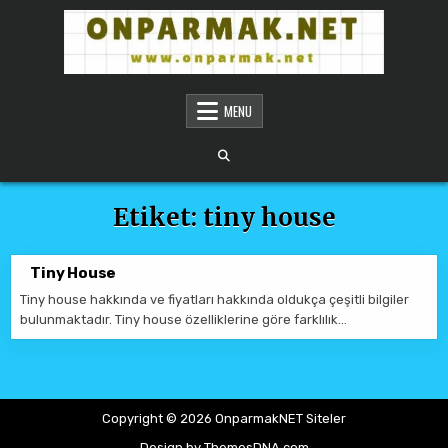
Skip to content
ONPARMAKNET SITELER
MENU
Etiket:
tiny house
Tiny House
Tiny house hakkında ve fiyatları hakkında oldukça çeşitli bilgiler
bulunmaktadır. Tiny house özelliklerine göre farklılık…
Copyright © 2026 OnparmakNET Siteler
Design by ThemesDNA.com