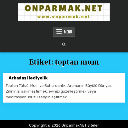
Skip to content
ONPARMAKNET SITELER
MENU
Etiket:
toptan mum
Arkadaş Hediyelik
Toptan Tütsü, Mum ve Buhurdanlık: Aromanın Büyülü Dünyası
Zihninizi sakinleştirmek, evinizi güzelleştirmek veya
meditasyonunuzu zenginleştirmek…
Copyright © 2026 OnparmakNET Siteler