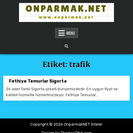
Skip to content
ONPARMAKNET SITELER
MENU
Etiket:
trafik
Fethiye Temurlar Sigorta
26 adet farklı Sigorta şirketi bünyemizdedir. En uygun fiyat ve
kaliteli hizmetle hizmetinizdeyiz. Fethiye Temurlar…
Copyright © 2026 OnparmakNET Siteler
Design by ThemesDNA.com