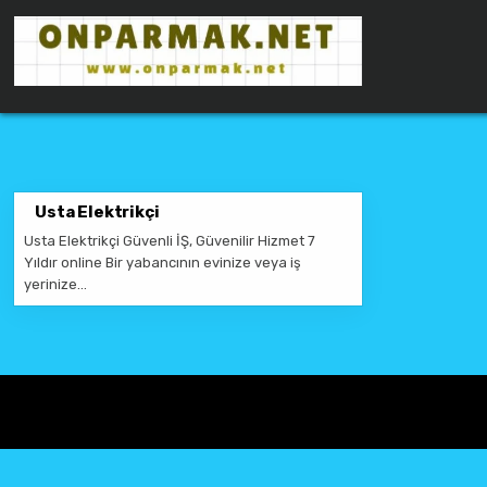
Skip to content
ONPARMAKNET SITELER
Usta Elektrikçi
Usta Elektrikçi Güvenli İŞ, Güvenilir Hizmet 7
Yıldır online Bir yabancının evinize veya iş
yerinize…