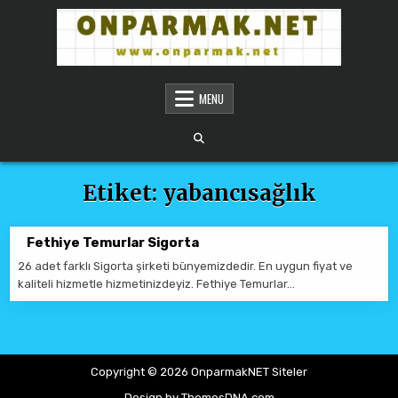
Skip to content
ONPARMAKNET SITELER
MENU
Etiket:
yabancısağlık
Fethiye Temurlar Sigorta
26 adet farklı Sigorta şirketi bünyemizdedir. En uygun fiyat ve
kaliteli hizmetle hizmetinizdeyiz. Fethiye Temurlar…
Copyright © 2026 OnparmakNET Siteler
Design by ThemesDNA.com