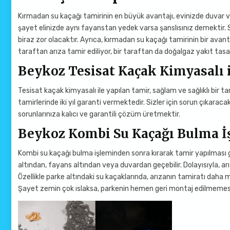
Kırmadan su kaçağı tamirinin en büyük avantajı, evinizde duvar ve
şayet elinizde aynı fayanstan yedek varsa şanslısınız demektir. Se
biraz zor olacaktır. Ayrıca, kırmadan su kaçağı tamirinin bir avanta
taraftan arıza tamir ediliyor, bir taraftan da doğalgaz yakıt tas
Beykoz Tesisat Kaçak Kimyasalı 
Tesisat kaçak kimyasalı ile yapılan tamir, sağlam ve sağlıklı bir
tamirlerinde iki yıl garanti vermektedir. Sizler için sorun çıkara
sorunlarınıza kalıcı ve garantili çözüm üretmektir.
Beykoz Kombi Su Kaçağı Bulma İ
Kombi su kaçağı bulma işleminden sonra kırarak tamir yapılması ge
altından, fayans altından veya duvardan geçebilir. Dolayısıyla, arı
Özellikle parke altındaki su kaçaklarında, arızanın tamiratı daha m
Şayet zemin çok ıslaksa, parkenin hemen geri montaj edilmemesi