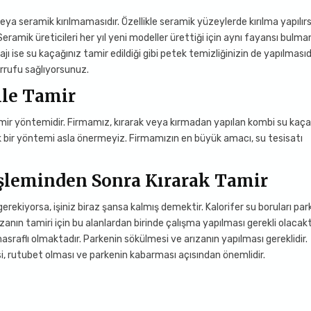
ya seramik kırılmamasıdır. Özellikle seramik yüzeylerde kırılma yapılırs
ramik üreticileri her yıl yeni modeller ürettiği için aynı fayansı bulma
jı ise su kaçağınız tamir edildiği gibi petek temizliğinizin de yapılmasıdı
arrufu sağlıyorsunuz.
ile Tamir
 tamir yöntemidir. Firmamız, kırarak veya kırmadan yapılan kombi su kaça
cak bir yöntemi asla önermeyiz. Firmamızın en büyük amacı, su tesisatı
şleminden Sonra Kırarak Tamir
rekiyorsa, işiniz biraz şansa kalmış demektir. Kalorifer su boruları par
zanın tamiri için bu alanlardan birinde çalışma yapılması gerekli olacakt
asraflı olmaktadır. Parkenin sökülmesi ve arızanın yapılması gereklidir.
, rutubet olması ve parkenin kabarması açısından önemlidir.