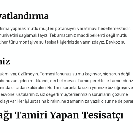
yatlandırma
andırma yaparak mutlu müşteri potansiyeli yaratmayı hedeflemektedir.
nuniyetini sağlamaktayız. Tek amacımız maddi beklenti değil mutlu
k her türlü montaj ve su tesisatı işlerinizde yanınızdayız. Beykoz su
miz
k mı var, üzülmeyin. Termosifonunuz su mu kaçırıyor, hiç sorun değil.
abonuzun gideri mi tıkandı, dert etmeyin. Tamiri gerekli ise tamir ederiz
nda ortadan kaldıralım. Bu tarz sorunlarla sizin yerinize biz uğraşır v
esyonel ustalarımız, siz değerli müşterilerimizin sorunlarını çözüme
kolayı var. Her işi ustasına bırakın, ne zamanınıza yazık olsun ne de para
ğı Tamiri Yapan Tesisatçı