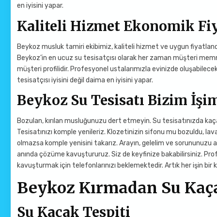
en iyisini yapar.
Kaliteli Hizmet Ekonomik Fi
Beykoz musluk tamiri ekibimiz, kaliteli hizmet ve uygun fiyatl
Beykoz’in en ucuz su tesisatçısı olarak her zaman müşteri mem
müşteri profilidir. Profesyonel ustalarımızla evinizde oluşabilece
tesisatçısı iyisini değil daima en iyisini yapar.
Beykoz Su Tesisatı Bizim İşi
Bozulan, kırılan musluğunuzu dert etmeyin. Su tesisatınızda kaça
Tesisatınızı komple yenileriz. Klozetinizin sifonu mu bozuldu, lav
olmazsa komple yenisini takarız. Arayın, gelelim ve sorununuzu anı
anında çözüme kavuştururuz. Siz de keyfinize bakabilirsiniz. Prof
kavuşturmak için telefonlarınızı beklemektedir. Artık her işin bir 
Beykoz Kırmadan Su Kaça
Su Kaçak Tespiti