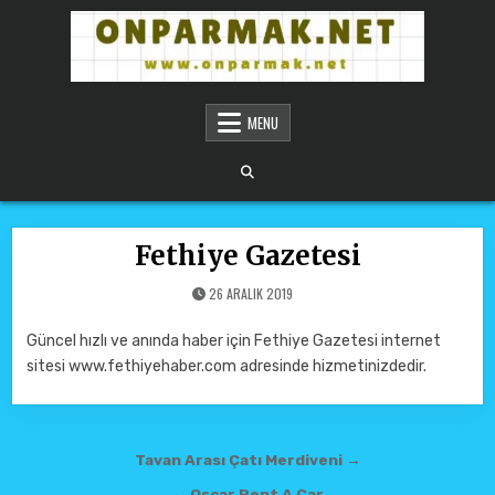
Skip to content
ONPARMAKNET SITELER
MENU
Fethiye Gazetesi
26 ARALIK 2019
Güncel hızlı ve anında haber için Fethiye Gazetesi internet
sitesi www.fethiyehaber.com adresinde hizmetinizdedir.
Yazı gezinmesi
Tavan Arası Çatı Merdiveni →
← Oscar Rent A Car