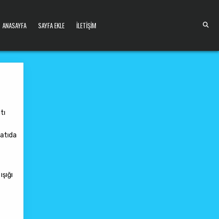
ANASAYFA
SAYFA EKLE
İLETIŞIM
tı
çatıda
ışığı