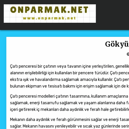
Skip to content
ONPARMAKNET SITELER
Gökyü
Çatı penceresi bir çatının veya tavanın içine yerleştirilen, genellik
alanının erişilebilirliği için kullanılan bir pencere türüdür. Çatı 
ekstra ışık ve havalandırma sağlamak amacıyla kullanılır. Çatı pe
bulunan ekipman ve tesisatı bakımı için erişim sağlamak için de kul
Çatı penceresi modelleri çatının tasarımına, kullanım amaçlarına ve 
sağlamak, enerji tasarrufu sağlamak ve yaşam alanlarına daha fazl
içeri getirerek iç mekanları daha aydınlık ve ferah hale getirebilirl
Mekanın daha aydınlık ve ferah görünmesini sağlar ve enerji tasarr
sağlar. Mekanın havasını yenileyebilir ve sıcak yaz günlerinde serin