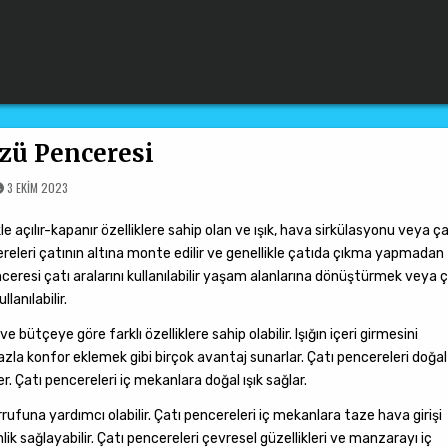
zü Penceresi
3 EKIM 2023
le açılır-kapanır özelliklere sahip olan ve ışık, hava sirkülasyonu veya ça
pencereleri çatının altına monte edilir ve genellikle çatıda çıkma yapmadan
nceresi çatı aralarını kullanılabilir yaşam alanlarına dönüştürmek veya 
lanılabilir.
bütçeye göre farklı özelliklere sahip olabilir. Işığın içeri girmesini
a konfor eklemek gibi birçok avantaj sunarlar. Çatı pencereleri doğal 
er. Çatı pencereleri iç mekanlara doğal ışık sağlar.
ufuna yardımcı olabilir. Çatı pencereleri iç mekanlara taze hava girişi
lik sağlayabilir. Çatı pencereleri çevresel güzellikleri ve manzarayı iç