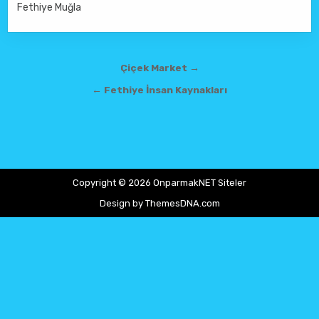
Fethiye Muğla
Yazı gezinmesi
Çiçek Market →
← Fethiye İnsan Kaynakları
Copyright © 2026 OnparmakNET Siteler
Design by ThemesDNA.com