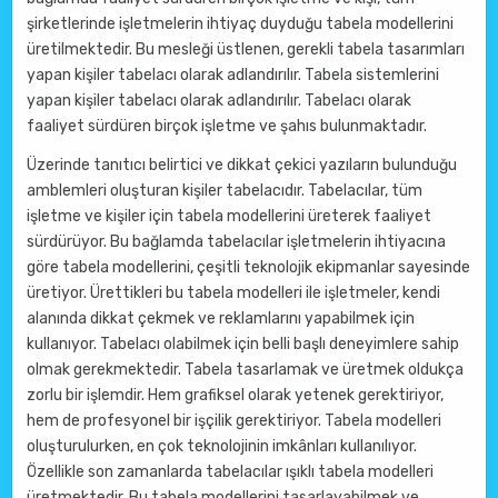
şirketlerinde işletmelerin ihtiyaç duyduğu tabela modellerini
üretilmektedir. Bu mesleği üstlenen, gerekli tabela tasarımları
yapan kişiler tabelacı olarak adlandırılır. Tabela sistemlerini
yapan kişiler tabelacı olarak adlandırılır. Tabelacı olarak
faaliyet sürdüren birçok işletme ve şahıs bulunmaktadır.
Üzerinde tanıtıcı belirtici ve dikkat çekici yazıların bulunduğu
amblemleri oluşturan kişiler tabelacıdır. Tabelacılar, tüm
işletme ve kişiler için tabela modellerini üreterek faaliyet
sürdürüyor. Bu bağlamda tabelacılar işletmelerin ihtiyacına
göre tabela modellerini, çeşitli teknolojik ekipmanlar sayesinde
üretiyor. Ürettikleri bu tabela modelleri ile işletmeler, kendi
alanında dikkat çekmek ve reklamlarını yapabilmek için
kullanıyor. Tabelacı olabilmek için belli başlı deneyimlere sahip
olmak gerekmektedir. Tabela tasarlamak ve üretmek oldukça
zorlu bir işlemdir. Hem grafiksel olarak yetenek gerektiriyor,
hem de profesyonel bir işçilik gerektiriyor. Tabela modelleri
oluşturulurken, en çok teknolojinin imkânları kullanılıyor.
Özellikle son zamanlarda tabelacılar ışıklı tabela modelleri
üretmektedir. Bu tabela modellerini tasarlayabilmek ve