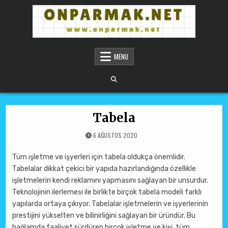
Skip to content
ONPARMAKNET SITELER
MENU
Tabela
6 AĞUSTOS 2020
Tüm işletme ve işyerleri için tabela oldukça önemlidir.
Tabelalar dikkat çekici bir yapıda hazırlandığında özellikle
işletmelerin kendi reklamını yapmasını sağlayan bir unsurdur.
Teknolojinin ilerlemesi ile birlikte birçok tabela modeli farklı
yapılarda ortaya çıkıyor. Tabelalar işletmelerin ve işyerlerinin
prestijini yükselten ve bilinirliğini sağlayan bir üründür. Bu
bağlamda faaliyet sürdüren birçok işletme ve kişi, tüm