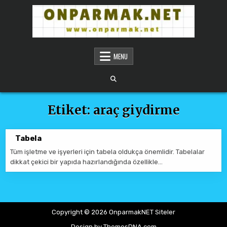
Skip to content
ONPARMAKNET SITELER
MENU
Etiket:
araç giydirme
Tabela
Tüm işletme ve işyerleri için tabela oldukça önemlidir. Tabelalar
dikkat çekici bir yapıda hazırlandığında özellikle…
Copyright © 2026 OnparmakNET Siteler
Design by ThemesDNA.com