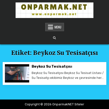
Skip to content
ONPARMAKNET SITELER
MENU
Etiket:
Beykoz Su Tesisatçısı
Beykoz Su Tesisatçısı
Beykoz Su Tesisatçısı Beykoz Su Tesisat Ustası /
Su Tesisatçı ekibimiz Beykoz ve çevresinde her…
Copyright © 2026 OnparmakNET Siteler