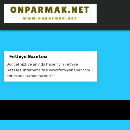
Skip to content
ONPARMAKNET SITELER
Fethiye Gazetesi
Güncel hızlı ve anında haber için Fethiye
Gazetesi internet sitesi www.fethiyehaber.com
adresinde hizmetinizdedir.