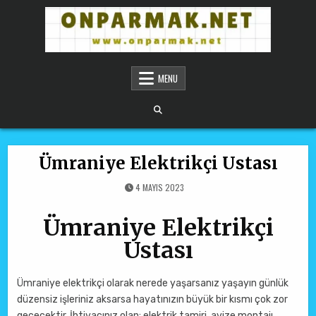
Skip to content
ONPARMAKNET SITELER
MENU
Ümraniye Elektrikçi Ustası
4 MAYIS 2023
Ümraniye Elektrikçi
Ustası
Ümraniye elektrikçi olarak nerede yaşarsanız yaşayın günlük
düzensiz işleriniz aksarsa hayatınızın büyük bir kısmı çok zor
geçecektir. İhtiyacınız olan: elektrik tamiri, avize montajı,